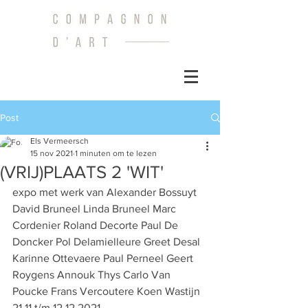
Post
Els Vermeersch
15 nov 2021
1 minuten om te lezen
(VRIJ)PLAATS 2 'WIT'
expo met werk van Alexander Bossuyt 
David Bruneel Linda Bruneel Marc 
Cordenier Roland Decorte Paul De 
Doncker Pol Delamielleure Greet Desal 
Karinne Ottevaere Paul Perneel Geert 
Roygens Annouk Thys Carlo Van 
Poucke Frans Vercoutere Koen Wastijn 
21.11 t/m 12.12.2021