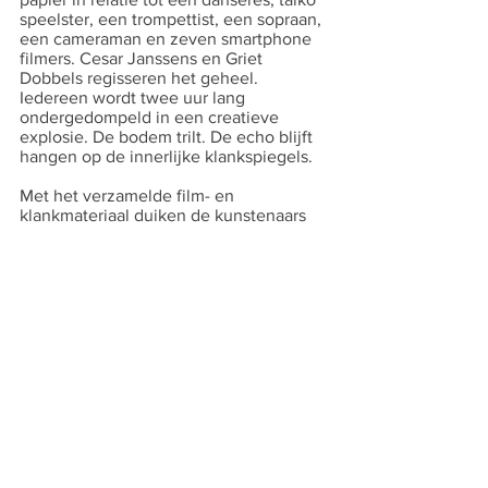
speelster, een trompettist, een sopraan, 
een cameraman en zeven smartphone 
filmers. Cesar Janssens en Griet 
Dobbels regisseren het geheel. 
Iedereen wordt twee uur lang 
ondergedompeld in een creatieve 
explosie. De bodem trilt. De echo blijft 
hangen op de innerlijke klankspiegels. 
Met het verzamelde film- en 
klankmateriaal duiken de kunstenaars 
samen onder in de montagekamer. 
Beeld en muziek voegen zich naadloos 
bijeen tot een nieuw universum in de 
vorm van een landschap waar je als 
toeschouwer in kunt verdwijnen. 
Zeventien
 is een synesthetische reis 
van de beste soort: een cyclus van 
verstilling tot postpunk en weer terug.
Els Vermeersch, Compagnon d’art
Credits:
© Cesar Janssens & Griet Dobbels