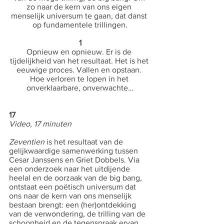
zo naar de kern van ons eigen 
menselijk universum te gaan, dat danst 
op fundamentele trillingen.
1
Opnieuw en opnieuw. Er is de 
tijdelijkheid van het resultaat. Het is het 
eeuwige proces. Vallen en opstaan. 
Hoe verloren te lopen in het 
onverklaarbare, onverwachte…
17
Video, 17 minuten
Zeventien
 is het resultaat van de 
gelijkwaardige samenwerking tussen 
Cesar Janssens en Griet Dobbels. Via 
een onderzoek naar het uitdijende 
heelal en de oorzaak van de big bang, 
ontstaat een poëtisch universum dat 
ons naar de kern van ons menselijk 
bestaan brengt: een (her)ontdekking 
van de verwondering, de trilling van de 
schoonheid en de tegenspraak ervan. 