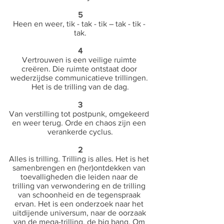
5
Heen en weer, tik - tak - tik – tak - tik - 
tak.
4
Vertrouwen is een veilige ruimte 
creëren. Die ruimte ontstaat door 
wederzijdse communicatieve trillingen. 
Het is de trilling van de dag.
3
Van verstilling tot postpunk, omgekeerd 
en weer terug. Orde en chaos zijn een 
verankerde cyclus.
2
Alles is trilling. Trilling is alles. Het is het 
samenbrengen en (her)ontdekken van 
toevalligheden die leiden naar de 
trilling van verwondering en de trilling 
van schoonheid en de tegenspraak 
ervan. Het is een onderzoek naar het 
uitdijende universum, naar de oorzaak 
van de mega-trilling, de big bang. Om 