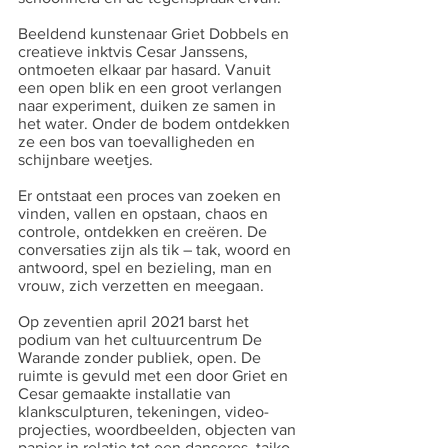
Beeldend kunstenaar Griet Dobbels en 
creatieve inktvis Cesar Janssens, 
ontmoeten elkaar par hasard. Vanuit 
een open blik en een groot verlangen 
naar experiment, duiken ze samen in 
het water. Onder de bodem ontdekken 
ze een bos van toevalligheden en 
schijnbare weetjes. 
Er ontstaat een proces van zoeken en 
vinden, vallen en opstaan, chaos en 
controle, ontdekken en creëren. De 
conversaties zijn als tik – tak, woord en 
antwoord, spel en bezieling, man en 
vrouw, zich verzetten en meegaan. 
Op zeventien april 2021 barst het 
podium van het cultuurcentrum De 
Warande zonder publiek, open. De 
ruimte is gevuld met een door Griet en 
Cesar gemaakte installatie van 
klanksculpturen, tekeningen, video-
projecties, woordbeelden, objecten van 
papier in relatie tot een danseres, taiko 